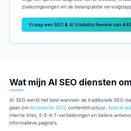
zoekomgevingen en de belangrijkste vervolgstap
Vraag een SEO & AI Visibility Review van €4
Wat mijn AI SEO diensten o
AI SEO werkt het best wanneer de traditionele SEO-basi
gaan om
technische SEO
, contentstructuur,
topical au
interne links, E-E-A-T-verbeteringen en betere antwo
informatieve pagina's.