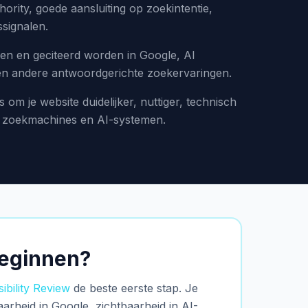
thority, goede aansluiting op zoekintentie,
signalen.
en en geciteerd worden in Google, AI
 en andere antwoordgerichte zoekervaringen.
s om je website duidelijker, nuttiger, technisch
or zoekmachines en AI-systemen.
beginnen?
ibility Review
de beste eerste stap. Je
aarheid in Google, zichtbaarheid in AI-