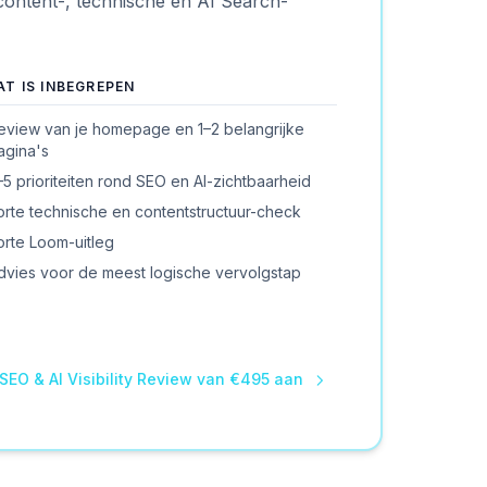
 content-, technische en AI Search-
AT IS INBEGREPEN
eview van je homepage en 1–2 belangrijke
agina's
–5 prioriteiten rond SEO en AI-zichtbaarheid
orte technische en contentstructuur-check
orte Loom-uitleg
dvies voor de meest logische vervolgstap
SEO & AI Visibility Review van €495 aan