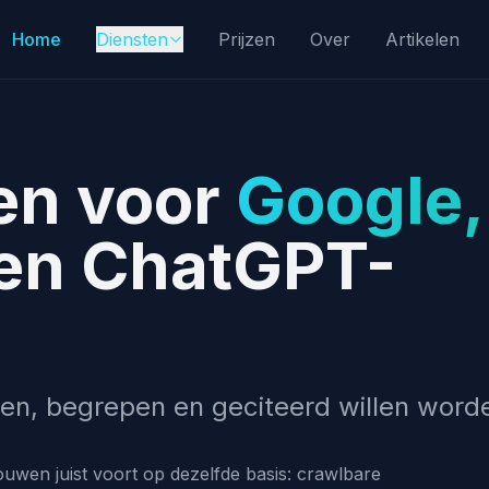
Home
Diensten
Prijzen
Over
Artikelen
en voor
Google,
en ChatGPT-
en, begrepen en geciteerd willen word
ouwen juist voort op dezelfde basis: crawlbare