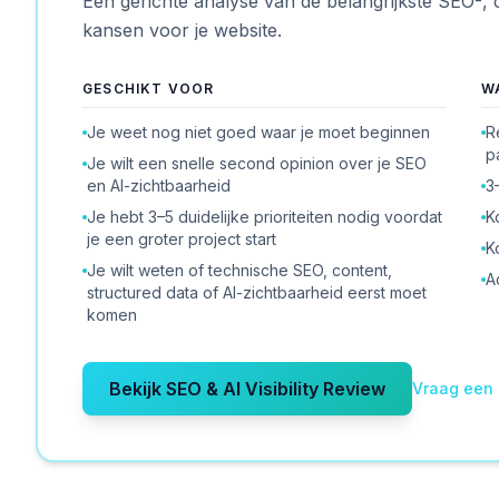
Een gerichte analyse van de belangrijkste SEO-,
kansen voor je website.
GESCHIKT VOOR
W
Je weet nog niet goed waar je moet beginnen
R
p
Je wilt een snelle second opinion over je SEO
en AI-zichtbaarheid
3
Je hebt 3–5 duidelijke prioriteiten nodig voordat
K
je een groter project start
K
Je wilt weten of technische SEO, content,
A
structured data of AI-zichtbaarheid eerst moet
komen
Bekijk SEO & AI Visibility Review
Vraag een 