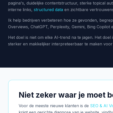
pagina's, duidelijke contentstructuur, sterke topical au
interne links,
structured data
en zichtbare vertrouwens
Ik help bedrijven verbeteren hoe ze gevonden, begrep
Overviews, ChatGPT, Perplexity, Gemini, Bing Copilot
Het doel is niet om elke AI-trend na te jagen. Het doel i
sterker en makkelijker interpreteerbaar te maken vo
Niet zeker waar je moet 
Voor de meeste nieuwe klanten is de
SEO & AI Vis
krijgt een gerichte diagnose van je website, vindb