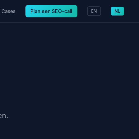
Cases
Plan een SEO-call
EN
NL
en.